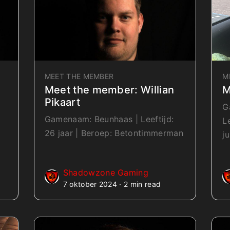
MEET THE MEMBER
M
Meet the member: Willian
M
Pikaart
G
Gamenaam: Beunhaas | Leeftijd:
L
26 jaar | Beroep: Betontimmerman
j
Shadowzone Gaming
7 oktober 2024 · 2 min read