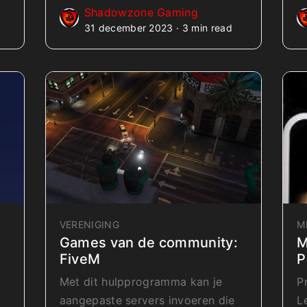
Shadowzone Gaming
31 december 2023 · 3 min read
VERENIGING
M
Games van de community:
M
FiveM
P
Met dit hulpprogramma kan je
​
aangepaste servers invoeren die
Le