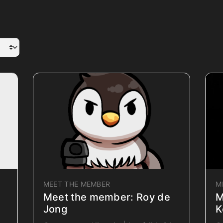
MEET THE MEMBER
M
Meet the member: Roy de
M
Jong
K