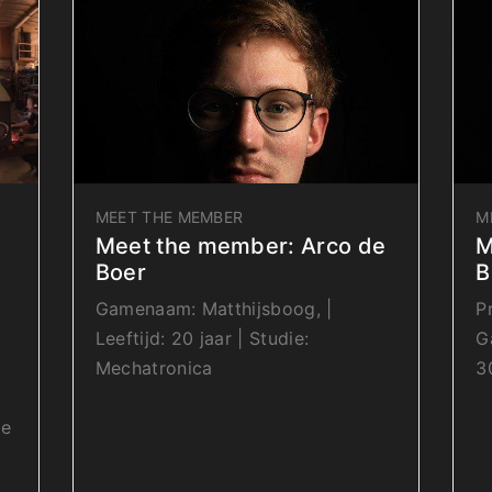
MEET THE MEMBER
M
Meet the member: Arco de
M
Boer
B
Gamenaam: Matthijsboog, |
​
Leeftijd: 20 jaar | Studie:
G
Mechatronica
3
ie