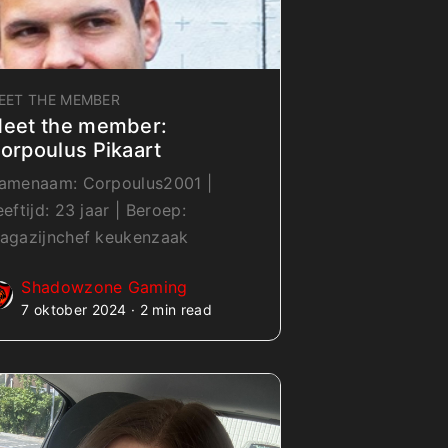
EET THE MEMBER
eet the member:
orpoulus Pikaart
amenaam: Corpoulus2001 |
eeftijd: 23 jaar | Beroep:
agazijnchef keukenzaak
Shadowzone Gaming
7 oktober 2024 · 2 min read