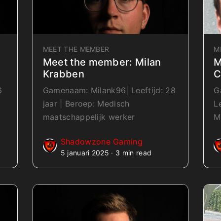
MEET THE MEMBER
M
Meet the member: Milan
M
Krabben
C
6
Gamenaam: Milank96| Leeftijd: 28
G
jaar | Beroep: Medisch
L
maatschappelijk werker
M
Shadowzone Gaming
5 januari 2025 · 3 min read