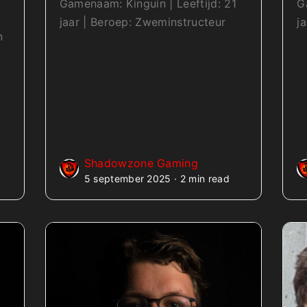
Gamenaam: Kinguin | Leeftijd: 21
G
jaar | Beroep: Zweminstructeur
j
n
n
Shadowzone Gaming
5 september 2025 · 2 min read