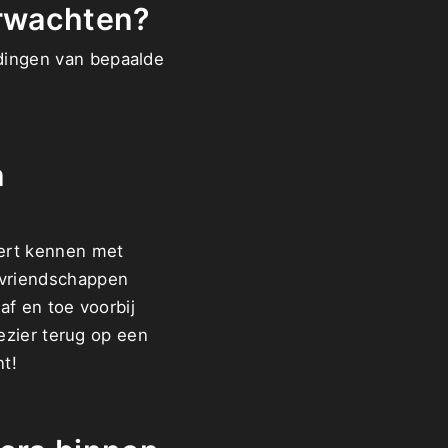
erwachten?
dingen van bepaalde
n
eert kennen met
 vriendschappen
af en toe voorbij
lezier terug op een
nt!