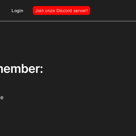
Login
Join onze Discord server!
member:
ce