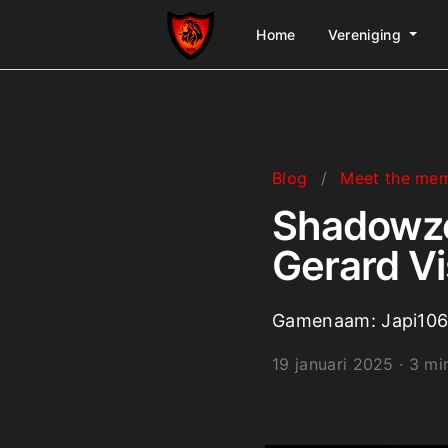
Home
Vereniging
Blog
/
Meet the me
Shadowzo
Gerard Vi
Gamenaam: Japi106 |
19 januari 2025
·
3 mi