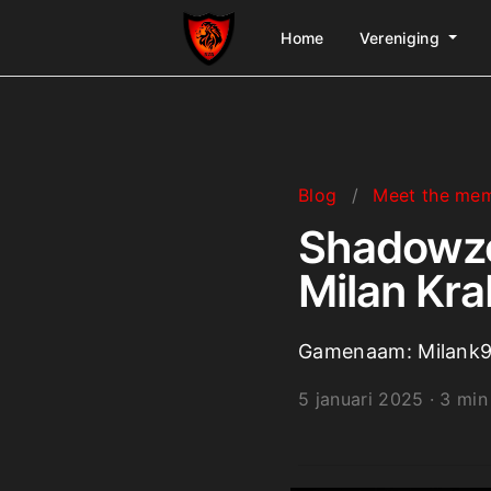
Home
Vereniging
Blog
/
Meet the me
Shadowzo
Milan Kr
Gamenaam: Milank96|
5 januari 2025
·
3 min