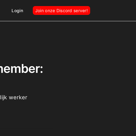
Login
Join onze Discord server!
member:
ijk werker