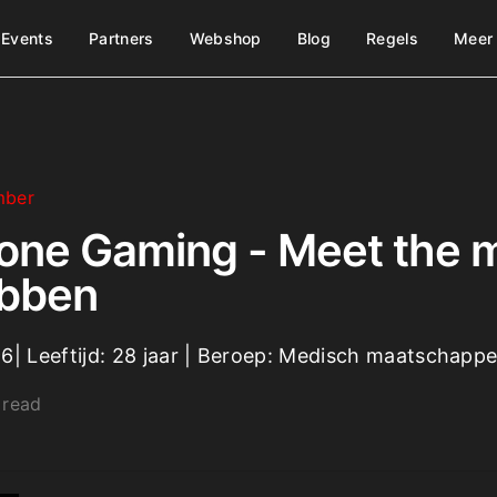
Events
Partners
Webshop
Blog
Regels
Meer
mber
ne Gaming - Meet the 
abben
 Leeftijd: 28 jaar | Beroep: Medisch maatschappel
 read